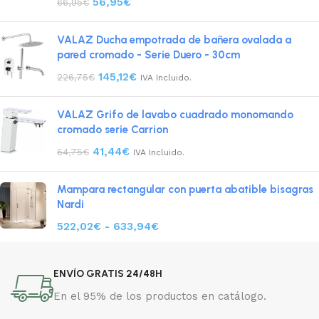
56,95
€
66,95
€
VALAZ Ducha empotrada de bañera ovalada a
pared cromado - Serie Duero - 30cm
145,12
€
226,75
€
IVA Incluido.
VALAZ Grifo de lavabo cuadrado monomando
cromado serie Carrion
41,44
€
64,75
€
IVA Incluido.
Mampara rectangular con puerta abatible bisagras
Nardi
522,02
€
-
633,94
€
ENVÍO GRATIS 24/48H
En el 95% de los productos en catálogo.