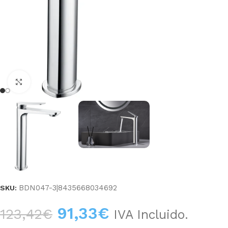
Haga clic para ampliar
BDN047-3|8435668034692
SKU:
91,33
€
123,42
€
IVA Incluido.