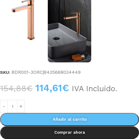
BDR001-3ORC|8435668034449
SKU:
114,61
€
154,88
€
IVA Incluido.
Añadir al carrito
Comprar ahora