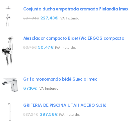
Conjunto ducha empotrada cromada Finlandia Imex
227,43
€
307,34
€
IVA Incluido.
Mezclador compacto Bidet/Wc ERGOS compacto
50,47
€
90,75
€
IVA Incluido.
Grifo monomando bidé Suecia Imex
67,16
€
IVA Incluido.
GRIFERÍA DE PISCINA UTAH ACERO S.316
397,56
€
537,24
€
IVA Incluido.