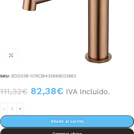
Haga clic para ampliar
BDD038-1ORC|8435668033862
SKU:
82,38
€
111,32
€
IVA Incluido.
Añadir al carrito
Comprar ahora