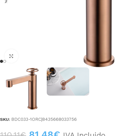
Haga clic para ampliar
BDC033-1ORC|8435668033756
SKU:
81,48
€
110,11
€
IVA Incluido.