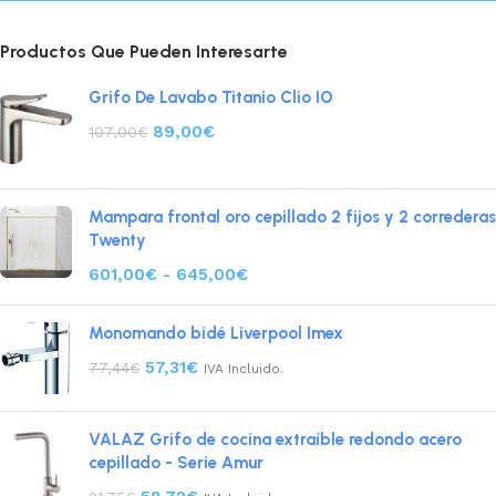
Productos Que Pueden Interesarte
Grifo De Lavabo Titanio Clio IO
89,00
€
107,00
€
Mampara frontal oro cepillado 2 fijos y 2 correderas
Twenty
601,00
€
-
645,00
€
Monomando bidé Liverpool Imex
57,31
€
77,44
€
IVA Incluido.
VALAZ Grifo de cocina extraíble redondo acero
cepillado - Serie Amur