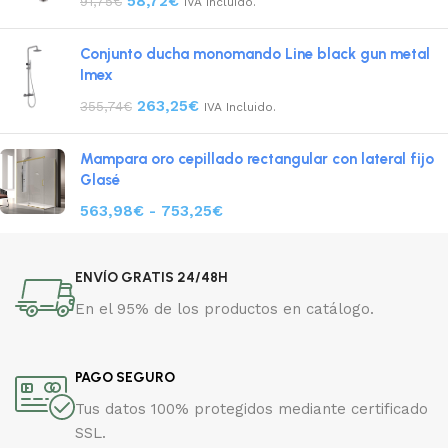
58,72
€
91,75
€
IVA Incluido.
Conjunto ducha monomando Line black gun metal
Imex
263,25
€
355,74
€
IVA Incluido.
Mampara oro cepillado rectangular con lateral fijo
Glasé
563,98
€
-
753,25
€
ENVÍO GRATIS 24/48H
En el 95% de los productos en catálogo.
PAGO SEGURO
Tus datos 100% protegidos mediante certificado
SSL.