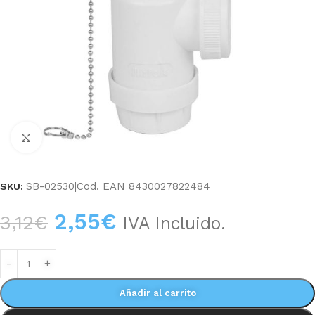
Haga clic para ampliar
SB-02530|Cod. EAN 8430027822484
SKU:
2,55
€
3,12
€
IVA Incluido.
Añadir al carrito