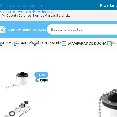
Pide tu
Saltar a la navegación
Saltar al contenido principal
Mi Cuenta
Quienes Somos
Marcas
Garantía
HOME
GRIFERÍA
FONTANERÍA
PL
MAMPARAS DE DUCHA
-50%