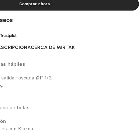
Comprar ahora
eseos
ESCRIPCIÓN
ACERCA DE MIRTAK
ías hábiles
salida roscada Ø1″ 1/2.
,.
dena de bolas.
ión
ses con Klarna.