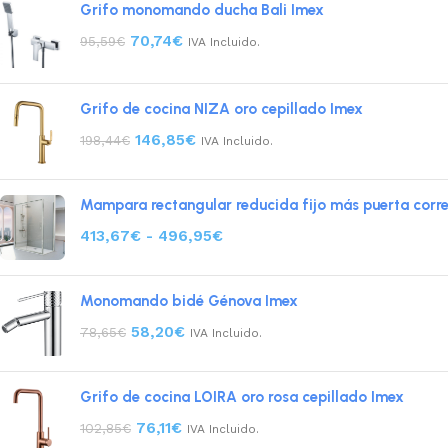
Grifo monomando ducha Bali Imex
70,74
€
95,59
€
IVA Incluido.
Grifo de cocina NIZA oro cepillado Imex
146,85
€
198,44
€
IVA Incluido.
Mampara rectangular reducida fijo más puerta corr
413,67
€
-
496,95
€
Monomando bidé Génova Imex
58,20
€
78,65
€
IVA Incluido.
Grifo de cocina LOIRA oro rosa cepillado Imex
76,11
€
102,85
€
IVA Incluido.