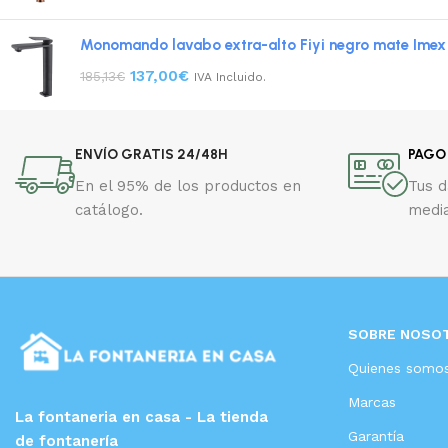
Monomando lavabo extra-alto Fiyi negro mate Imex
137,00
€
185,13
€
IVA Incluido.
ENVÍO GRATIS 24/48H
PAGO
En el 95% de los productos en
Tus 
catálogo.
media
SOBRE NOSO
Quienes somo
Marcas
La fontaneria en casa - La tienda
Garantía
de fontanería