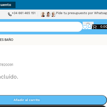
cuento
+34 661 465 151
Pide tu presupuesto por Whatsa
0,0
ES BAÑO
7820091
ncluido.
Añadir al carrito