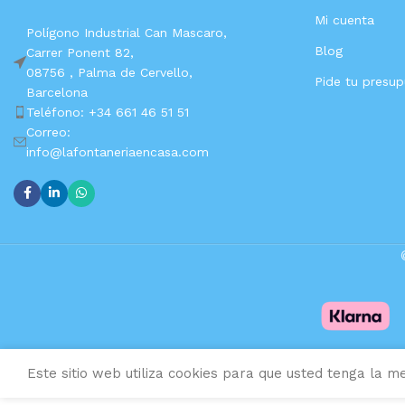
Mi cuenta
Polígono Industrial Can Mascaro,
Blog
Carrer Ponent 82,
08756 ,
Palma de Cervello,
Pide tu presu
Barcelona
Teléfono: +34 661 46 51 51
Correo:
info@lafontaneriaencasa.com
Este sitio web utiliza cookies para que usted tenga la me