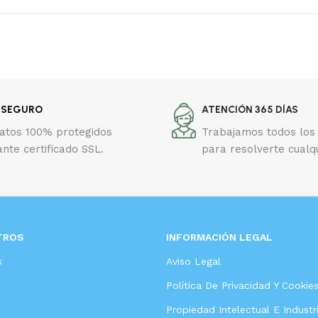
 SEGURO
ATENCIÓN 365 DÍAS
datos 100% protegidos
Trabajamos todos los 
nte certificado SSL.
para resolverte cualq
TROS
INFORMACIÓN LEGAL
s
Aviso Legal
Política De Privacidad Y Cookie
Propiedad Intelectual E Industri