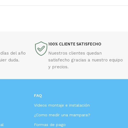
100% CLIENTE SATISFECHO
días del año
Nuestros clientes quedan
uier duda.
satisfecho gracias a nuestro equipo
y precios.
FAQ
Videos montaje e instalación
s
¿Como medir una mampara?
al
Formas de pago