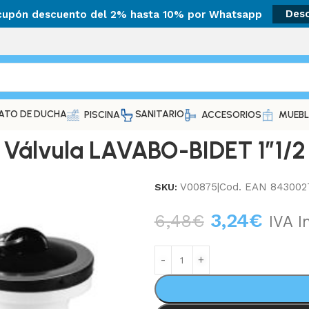
 cupón descuento del 2% hasta 10% por Whatsapp
Des
ATO DE DUCHA
SANITARIO
PISCINA
ACCESORIOS
MUEBL
Válvula LAVABO-BIDET 1″1/2
V00875|Cod. EAN 843002
SKU:
3,24
€
6,48
€
IVA I