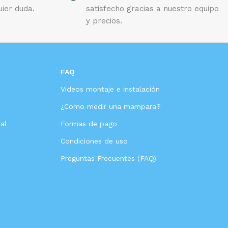
uier duda.
satisfecho gracias a nuestro equipo
y precios.
FAQ
Videos montaje e instalación
s
¿Como medir una mampara?
al
Formas de pago
Condiciones de uso
Preguntas Frecuentes (FAQ)