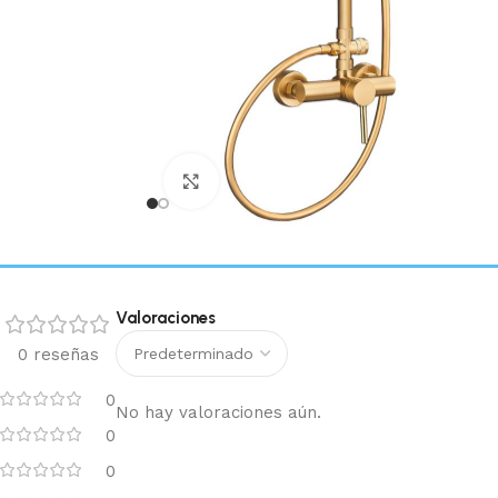
Haga clic para ampliar
Valoraciones
0 reseñas
0
No hay valoraciones aún.
0
0