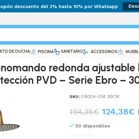
 cupón descuento del 2% hasta 10% por Whatsapp
Des
ATO DE DUCHA
SANITARIO
PISCINA
ACCESORIOS
MUEBL
nomando redonda ajustable 
tección PVD – Serie Ebro – 
EB004-OM 30CM
SKU:
124,38
€
194,35
€
50 disponibles