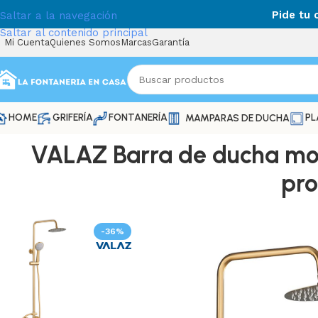
Pide tu
Saltar a la navegación
Saltar al contenido principal
Mi Cuenta
Quienes Somos
Marcas
Garantía
HOME
GRIFERÍA
FONTANERÍA
PL
MAMPARAS DE DUCHA
VALAZ Barra de ducha mo
pro
-36%