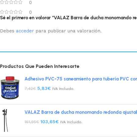
0
0
Sé el primero en valorar “VALAZ Barra de ducha monomando re
Debes
acceder
para publicar una valoración.
Productos Que Pueden Interesarte
Adhesivo PVC-75 saneamiento para tubería PVC co
5,83
€
7,42
€
IVA Incluido.
VALAZ Barra de ducha monomando redonda ajustabl
103,65
€
161,95
€
IVA Incluido.