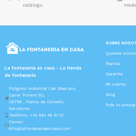
catálogo.
media
SOBRE NOSO
Quienes somo
Marcas
La fontaneria en casa - La tienda
Garantía
de fontanería
Mi cuenta
Polígono Industrial Can Mascaro,
Blog
Carrer Ponent 82,
08756 ,
Palma de Cervello,
Pide tu presu
Barcelona
Teléfono: +34 661 46 51 51
Correo:
info@lafontaneriaencasa.com