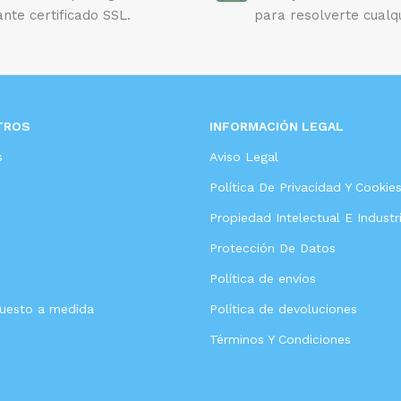
nte certificado SSL.
para resolverte cualq
TROS
INFORMACIÓN LEGAL
s
Aviso Legal
Política De Privacidad Y Cookie
Propiedad Intelectual E Industri
Protección De Datos
Política de envíos
puesto a medida
Política de devoluciones
Términos Y Condiciones