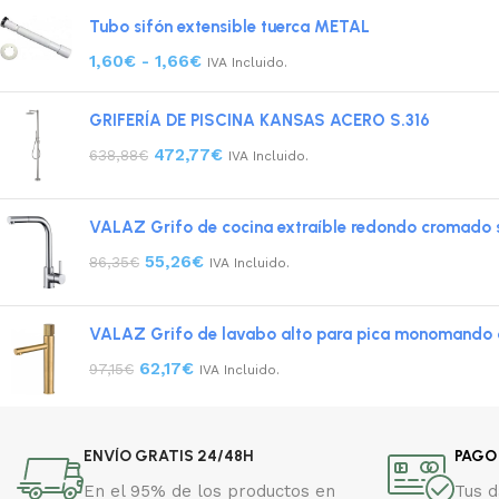
Tubo sifón extensible tuerca METAL
1,60
€
-
1,66
€
IVA Incluido.
GRIFERÍA DE PISCINA KANSAS ACERO S.316
472,77
€
638,88
€
IVA Incluido.
VALAZ Grifo de cocina extraíble redondo cromado 
55,26
€
86,35
€
IVA Incluido.
VALAZ Grifo de lavabo alto para pica monomando c
62,17
€
97,15
€
IVA Incluido.
ENVÍO GRATIS 24/48H
PAGO
En el 95% de los productos en
Tus 