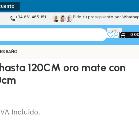
cuento
+34 661 465 151
Pide tu presupuesto por Whatsa
0,0
ES BAÑO
hasta 120CM oro mate con
30cm
IVA Incluido.