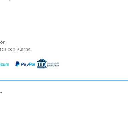
ión
ses con Klarna.
”