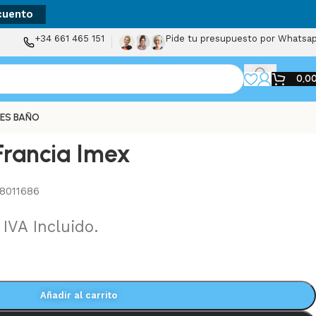
cuento
+34 661 465 151
Pide tu presupuesto por Whatsa
0,0
ES BAÑO
rancia Imex
8011686
IVA Incluido.
Añadir al carrito