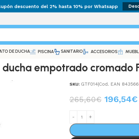
 cupón descuento del 2% hasta 10% por Whatsapp
Des
ATO DE DUCHA
SANITARIO
PISCINA
ACCESORIOS
MUEBL
e ducha empotrado cromado F
GTF014|Cod. EAN 843566
SKU:
196,54
€
265,60
€