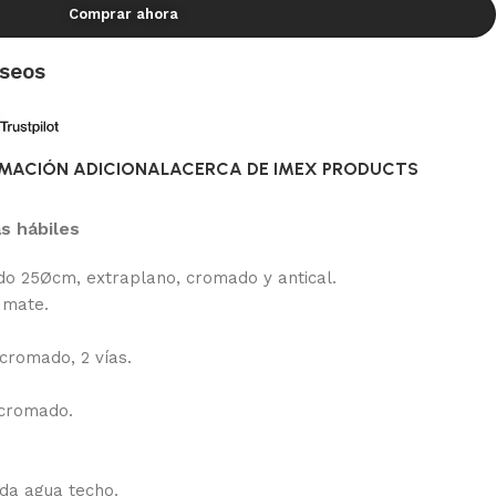
Comprar ahora
eseos
MACIÓN ADICIONAL
ACERCA DE IMEX PRODUCTS
s hábiles
do 25Øcm, extraplano, cromado y antical.
 mate.
cromado, 2 vías.
 cromado.
da agua techo.