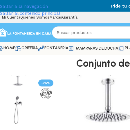
Pide tu
Saltar a la navegación
Saltar al contenido principal
Mi Cuenta
Quienes Somos
Marcas
Garantía
HOME
GRIFERÍA
FONTANERÍA
PL
MAMPARAS DE DUCHA
Conjunto d
-26%