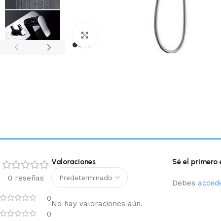
Haga clic para ampliar
Valoraciones
Sé el primero
0 reseñas
Debes
acced
0
No hay valoraciones aún.
0