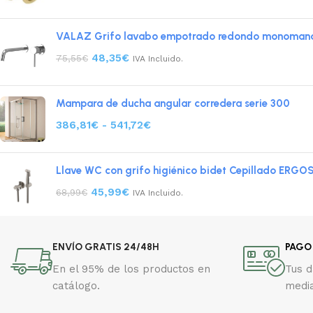
VALAZ Grifo lavabo empotrado redondo monomando
48,35
€
75,55
€
IVA Incluido.
Mampara de ducha angular corredera serie 300
386,81
€
-
541,72
€
Llave WC con grifo higiénico bidet Cepillado ERGO
45,99
€
68,99
€
IVA Incluido.
ENVÍO GRATIS 24/48H
PAGO
En el 95% de los productos en
Tus 
catálogo.
media