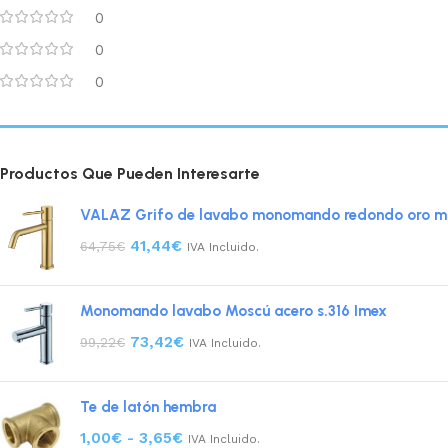
0
0
0
Productos Que Pueden Interesarte
VALAZ Grifo de lavabo monomando redondo oro mat
41,44
€
64,75
€
IVA Incluido.
Monomando lavabo Moscú acero s.316 Imex
73,42
€
99,22
€
IVA Incluido.
Te de latón hembra
1,00
€
-
3,65
€
IVA Incluido.