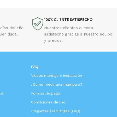
100% CLIENTE SATISFECHO
días del año
Nuestros clientes quedan
uier duda.
satisfecho gracias a nuestro equipo
y precios.
FAQ
Videos montaje e instalación
s
¿Como medir una mampara?
al
Formas de pago
Condiciones de uso
Preguntas Frecuentes (FAQ)