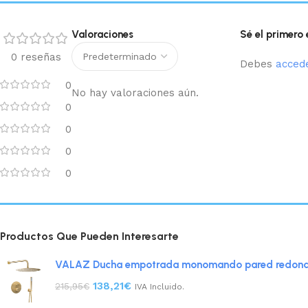
Valoraciones
Sé el primero
0 reseñas
Debes
acced
0
No hay valoraciones aún.
0
0
0
0
Productos Que Pueden Interesarte
VALAZ Ducha empotrada monomando pared redonda m
138,21
€
215,95
€
IVA Incluido.