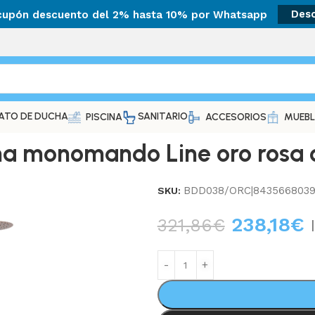
 cupón descuento del 2% hasta 10% por Whatsapp
Des
ATO DE DUCHA
SANITARIO
PISCINA
ACCESORIOS
MUEBL
ha monomando Line oro rosa c
BDD038/ORC|8435668039
SKU:
238,18
€
321,86
€