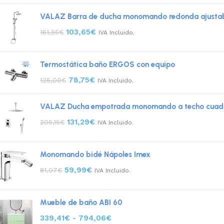
VALAZ Barra de ducha monomando redonda ajustable
103,65
€
161,95
€
IVA Incluido.
Termostática baño ERGOS con equipo
78,75
€
125,00
€
IVA Incluido.
VALAZ Ducha empotrada monomando a techo cuadr
131,29
€
205,15
€
IVA Incluido.
Monomando bidé Nápoles Imex
59,99
€
81,07
€
IVA Incluido.
Mueble de baño ABI 60
339,41
€
-
794,06
€