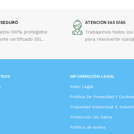
 SEGURO
ATENCIÓN 365 DÍAS
datos 100% protegidos
Trabajamos todos los 
nte certificado SSL.
para resolverte cualq
TROS
INFORMACIÓN LEGAL
s
Aviso Legal
Política De Privacidad Y Cookie
Propiedad Intelectual E Industri
Protección De Datos
Política de envíos