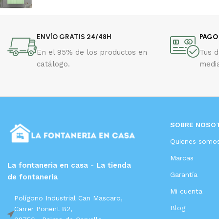
ENVÍO GRATIS 24/48H
PAGO
En el 95% de los productos en
Tus 
catálogo.
media
SOBRE NOSO
Quienes somo
Marcas
La fontaneria en casa - La tienda
Garantía
de fontanería
Mi cuenta
Polígono Industrial Can Mascaro,
Blog
Carrer Ponent 82,