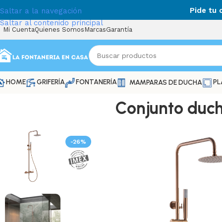
Pide tu
Saltar a la navegación
Saltar al contenido principal
Mi Cuenta
Quienes Somos
Marcas
Garantía
HOME
GRIFERÍA
FONTANERÍA
PL
MAMPARAS DE DUCHA
Conjunto duc
-26%