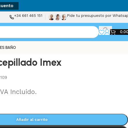
cuento
+34 661 465 151
Pide tu presupuesto por Whatsa
0,0
ES BAÑO
epillado Imex
109
IVA Incluido.
Añadir al carrito