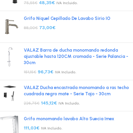
48,35
€
75,55
€
IVA Incluido.
Grifo Níquel Cepillado De Lavabo Sirio IO
73,00
€
88,00
€
VALAZ Barra de ducha monomando redonda
ajustable hasta 120CM cromada - Serie Palancia -
30cm
96,73
€
151,15
€
IVA Incluido.
VALAZ Ducha encastrada monomando a ras techo
cuadrada negro mate - Serie Tajo - 30cm
145,12
€
226,75
€
IVA Incluido.
Grifo monomando lavabo Alto Suecia Imex
111,03
€
IVA Incluido.