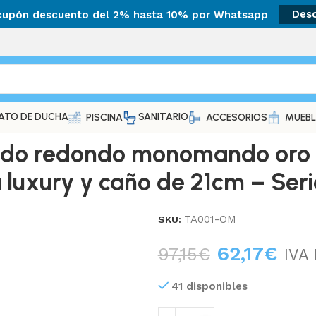
 cupón descuento del 2% hasta 10% por Whatsapp
Des
ATO DE DUCHA
SANITARIO
PISCINA
ACCESORIOS
MUEBL
do redondo monomando oro m
luxury y caño de 21cm – Seri
TA001-OM
SKU:
62,17
€
97,15
€
IVA 
41 disponibles