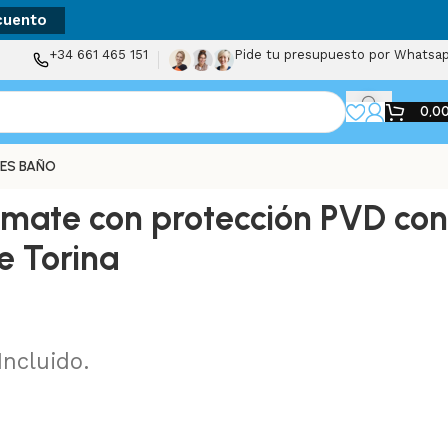
cuento
+34 661 465 151
Pide tu presupuesto por Whatsa
0,0
ES BAÑO
ate con protección PVD con
e Torina
Incluido.