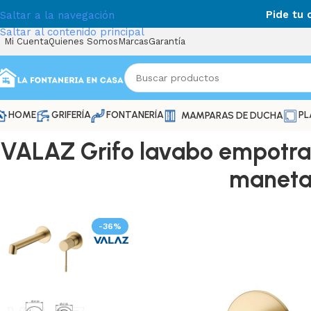
Pide tu
Saltar a la navegación
Saltar al contenido principal
Mi Cuenta
Quienes Somos
Marcas
Garantía
HOME
GRIFERÍA
FONTANERÍA
PL
MAMPARAS DE DUCHA
VALAZ Grifo lavabo empotra
maneta 
-36%