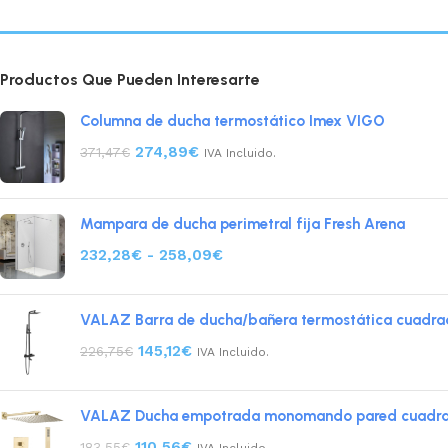
Productos Que Pueden Interesarte
Columna de ducha termostático Imex VIGO
274,89
€
371,47
€
IVA Incluido.
Mampara de ducha perimetral fija Fresh Arena
232,28
€
-
258,09
€
VALAZ Barra de ducha/bañera termostática cuadrad
145,12
€
226,75
€
IVA Incluido.
VALAZ Ducha empotrada monomando pared cuadrada
110,56
€
183,55
€