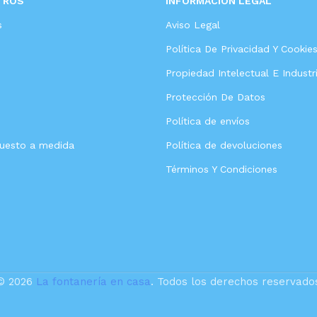
TROS
INFORMACIÓN LEGAL
s
Aviso Legal
Política De Privacidad Y Cookie
Propiedad Intelectual E Industri
Protección De Datos
Política de envíos
puesto a medida
Política de devoluciones
Términos Y Condiciones
© 2026
La fontanería en casa
. Todos los derechos reservado