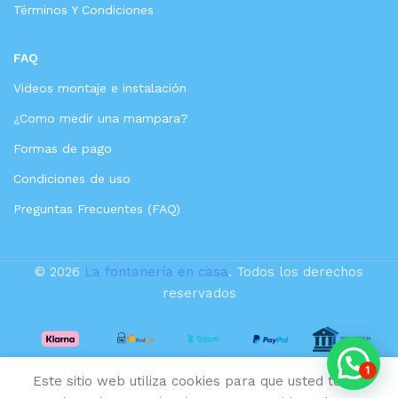
Términos Y Condiciones
FAQ
Videos montaje e instalación
¿Como medir una mampara?
Formas de pago
Condiciones de uso
Preguntas Frecuentes (FAQ)
© 2026
La fontanería en casa
. Todos los derechos
reservados
Grifo
1
Este sitio web utiliza cookies para que usted tenga
180,29
€
monomando
Añadir al car