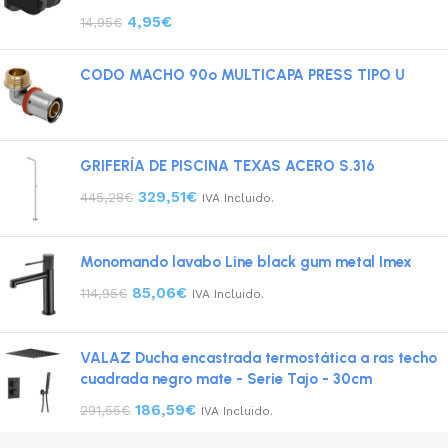
4,95
€
14,95
€
CODO MACHO 90º MULTICAPA PRESS TIPO U
GRIFERÍA DE PISCINA TEXAS ACERO S.316
329,51
€
445,28
€
IVA Incluido.
Monomando lavabo Line black gum metal Imex
85,06
€
114,95
€
IVA Incluido.
VALAZ Ducha encastrada termostática a ras techo
cuadrada negro mate - Serie Tajo - 30cm
186,59
€
291,55
€
IVA Incluido.