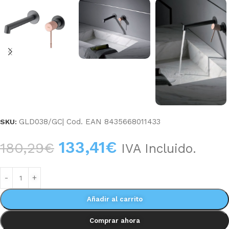
GLD038/GC| Cod. EAN 8435668011433
SKU:
133,41
€
180,29
€
IVA Incluido.
Añadir al carrito
Comprar ahora