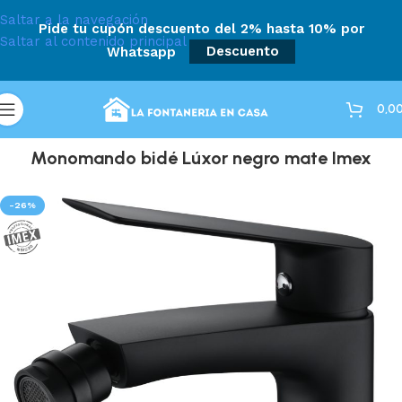
Saltar a la navegación
Pide tu cupón descuento del 2% hasta 10% por
Saltar al contenido principal
Whatsapp
Descuento
0,0
Monomando bidé Lúxor negro mate Imex
-26%