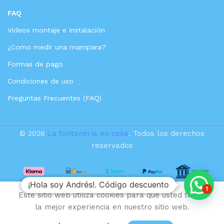
FAQ
Videos montaje e instalación
¿Como medir una mampara?
Formas de pago
Condiciones de uso
Preguntas Frecuentes (FAQ)
© 2026
La fontanería en casa
. Todos los derechos
reservados
¡Hola soy Andrés!. Código descuento
1
Este sitio web utiliza cookies para que usted tenga
114,95
€
Monomando
Añadir al car
la mejor experiencia en nuestro sitio web.
bidé Lúxor
85,06
€
negro mate
IVA
ista de deseos
Inicio
Carrito
Mi cuenta
Comprar ahora