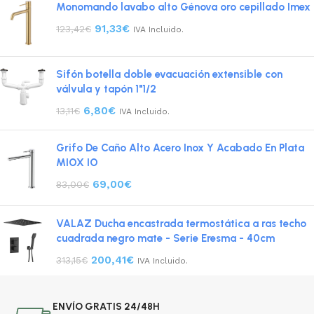
Monomando lavabo alto Génova oro cepillado Imex
91,33
€
123,42
€
IVA Incluido.
Sifón botella doble evacuación extensible con
válvula y tapón 1"1/2
6,80
€
13,11
€
IVA Incluido.
Grifo De Caño Alto Acero Inox Y Acabado En Plata
MIOX IO
69,00
€
83,00
€
VALAZ Ducha encastrada termostática a ras techo
cuadrada negro mate - Serie Eresma - 40cm
200,41
€
313,15
€
IVA Incluido.
ENVÍO GRATIS 24/48H