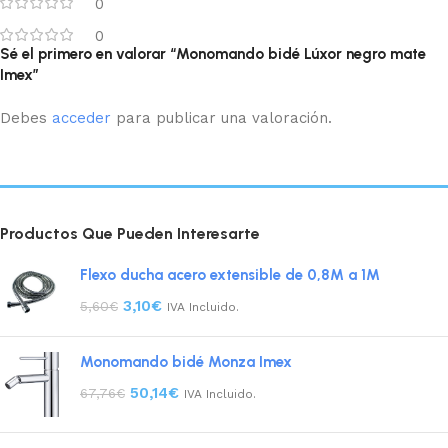
0
0
Sé el primero en valorar “Monomando bidé Lúxor negro mate
Imex”
Debes
acceder
para publicar una valoración.
Productos Que Pueden Interesarte
Flexo ducha acero extensible de 0,8M a 1M
3,10
€
5,60
€
IVA Incluido.
Monomando bidé Monza Imex
50,14
€
67,76
€
IVA Incluido.